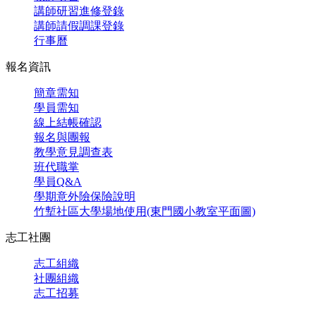
講師研習進修登錄
講師請假調課登錄
行事曆
報名資訊
簡章需知
學員需知
線上結帳確認
報名與團報
教學意見調查表
班代職掌
學員Q&A
學期意外險保險說明
竹塹社區大學場地使用(東門國小教室平面圖)
志工社團
志工組織
社團組織
志工招募