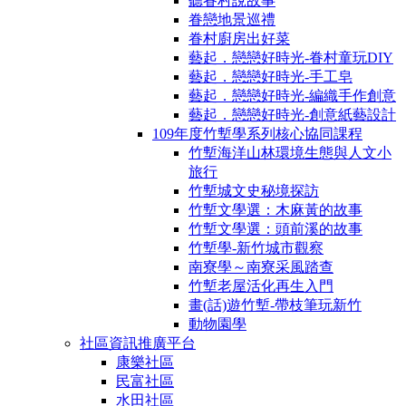
聽眷村說故事
眷戀地景巡禮
眷村廚房出好菜
藝起．戀戀好時光-眷村童玩DIY
藝起．戀戀好時光-手工皂
藝起．戀戀好時光-編織手作創意
藝起．戀戀好時光-創意紙藝設計
109年度竹塹學系列核心協同課程
竹塹海洋山林環境生態與人文小
旅行
竹塹城文史秘境探訪
竹塹文學選：木麻黃的故事
竹塹文學選：頭前溪的故事
竹塹學-新竹城市觀察
南寮學～南寮采風踏查
竹塹老屋活化再生入門
畫(話)遊竹塹-帶枝筆玩新竹
動物園學
社區資訊推廣平台
康樂社區
民富社區
水田社區