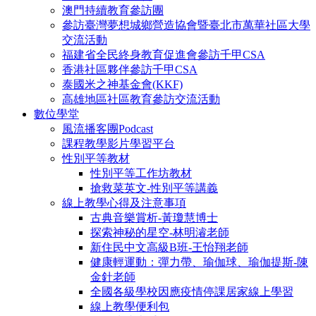
澳門持續教育參訪團
參訪臺灣夢想城鄉營造協會暨臺北市萬華社區大學
交流活動
福建省全民終身教育促進會參訪千甲CSA
香港社區夥伴參訪千甲CSA
泰國米之神基金會(KKF)
高雄地區社區教育參訪交流活動
數位學堂
風流播客團Podcast
課程教學影片學習平台
性別平等教材
性別平等工作坊教材
搶救菜英文-性別平等講義
線上教學心得及注意事項
古典音樂賞析-黃瓊慧博士
探索神秘的星空-林明濬老師
新住民中文高級B班-王怡翔老師
健康輕運動：彈力帶、瑜伽球、瑜伽提斯-陳
金針老師
全國各級學校因應疫情停課居家線上學習
線上教學便利包