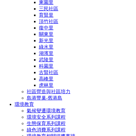
東園里
三民社區
育賢里
頂竹社區
復中里
關東里
新光里
綠水里
湖濱里
武陵里
科園里
古賢社區
高峰里
虎林里
社區營造與社區培力
島港豐巢-舊港島
環境教育
氣候變遷環境教育
環境安全系列課程
生態保育系列課程
綠色消費系列課程