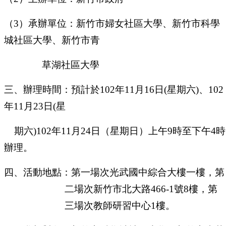
（
3
）
承辦單位：新竹市婦女社區大學、新竹市科學
城社區大學、新竹市青
草湖社區大學
三、辦理時間：預計於
102
年
11
月
16
日
(
星期六
)
、
102
年
11
月
23
日
(
星
期六
)102
年
11
月
24
日（星期日）上午
9
時至下午
4
時
辦理。
四、活動地點：第一場次光武國中綜合大樓一樓，第
二場次新竹市北大路
466-1
號
8
樓，第
三場次教師研習中心
1
樓。