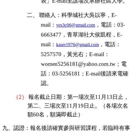
表」
E-mail
至該場次承辦社區大學。
二、
聯絡人：科學城社大吳以寧，
E-
mail
：
，電話：
03-
yes3c06@gmail.com
6663477
，青草湖社大侯凱程，
E-
mail
：
，電話：
kaser1976@gmail.com
5257570
，黃
光右
；
E-mail
：
women5256181@yahoo.com.tw
；
電
話：
03-5256181
；
E-mail
後請來電確
認。
（2）
報名截止日期：第一場次至
11
月
13
日
止，
第二、三場次至
11
月
19
日
止。（各場次名
額
60
名，額滿即截止）
九、
認證：
報名後請確實參與研習課程，若臨時有事