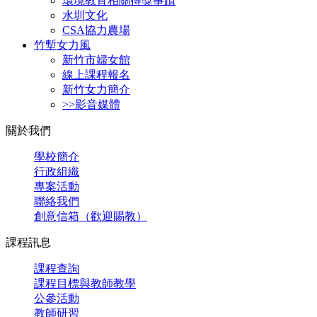
環境教育相關得獎事蹟
水圳文化
CSA協力農場
竹塹女力風
新竹市婦女館
線上課程報名
新竹女力簡介
>>影音媒體
關於我們
學校簡介
行政組織
專案活動
聯絡我們
創意信箱（歡迎賜教）
課程訊息
課程查詢
課程目標與教師教學
公參活動
教師研習