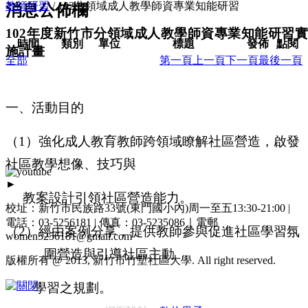
教師研習
/
102分領域成人教學師資專業知能研習
消息公佈欄
102
年度新竹市分領域成人教學師資專業知能研習實
時間
類別
單位
標題
發佈
點閱
施計畫
全部
第一頁
上一頁
下一頁
最後一頁
一
、
活動目的
（
1
）強化成人教育教師跨領域瞭解社區營造，啟發
社區教學想像、技巧與
►
教案設計引領社區營造能力。
校址：新竹市民族路33號(東門國小內)周一至五13:30-21:00 |
電話：03-5256181 | 傳真：03-5235086｜電郵
（
2
）經由案例分享，提供教師參與促進社區學習氛
women5256181@gmail.com
圍營造與引導社區主動
版權所有 @ 2013, 新竹市竹塹社區大學. All right reserved.
學習之規劃。