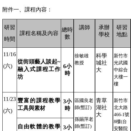
附件一、
課程內容：
研習
講師
承辦
研習
總時
課程名稱及內容
學校
地點
數
時間
11/16
科學
徐敏雄
新竹市
從街頭藝人談起
~
城社
教授
光武國
(
六
)
6
小
融入式課程工作
大
中綜合
時
坊
大樓一
樓
11/23
豐富的課程教學
青草
區
國良
老
新竹市
3
小
湖社
工具與素材
師
(
暫訂
)
北大路
時
(
六
)
大
466-1
號
孫賜萍
老
8
樓
(
台
自由軟體的教學
師
(
暫訂
)
3
小
安醫院