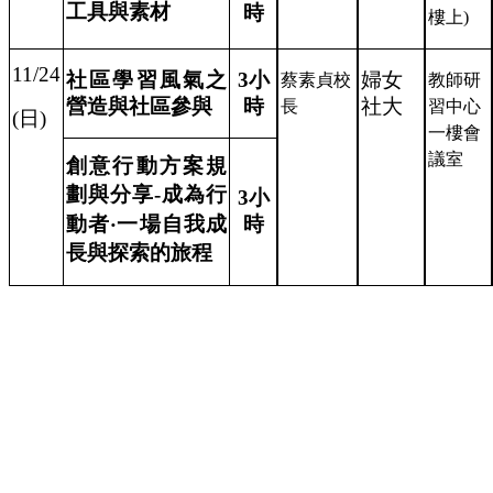
工具與素材
時
樓上
)
11/24
社區學習風氣之
3
小
婦女
蔡素貞校
教師研
營造與社區參與
時
社大
長
習中心
(
日
)
一樓會
議室
創意行動方案規
劃與分享
-
成為行
3
小
動者‧一場自我成
時
長與探索的旅程