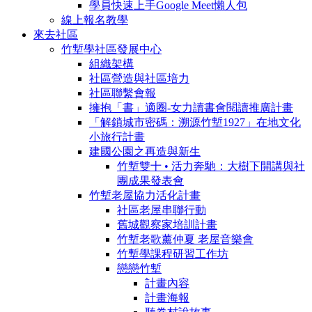
學員快速上手Google Meet懶人包
線上報名教學
來去社區
竹塹學社區發展中心
組織架構
社區營造與社區培力
社區聯繫會報
擁抱「書」適圈-女力讀書會閱讀推廣計畫
「解鎖城市密碼：溯源竹塹1927」在地文化
小旅行計畫
建國公園之再造與新生
竹塹雙十 • 活力奔馳： 大樹下開講與社
團成果發表會
竹塹老屋協力活化計畫
社區老屋串聯行動
舊城觀察家培訓計畫
竹塹老歌薰仲夏 老屋音樂會
竹塹學課程研習工作坊
戀戀竹塹
計畫內容
計畫海報