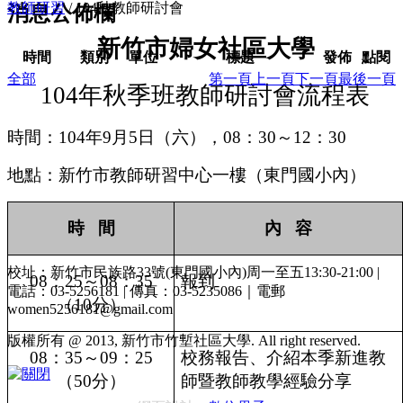
教師研習
/
104秋教師研討會
消息公佈欄
新竹市婦女社區大學
時間
類別
單位
標題
發佈
點閱
全部
第一頁
上一頁
下一頁
最後一頁
104
年秋季班教師研討會流程表
時間：
104
年
9
月
5
日（六），
08
：
30
～
12
：
30
地點：新竹市教師研習中心一樓（東門國小內）
時
間
內
容
►
校址：新竹市民族路33號(東門國小內)周一至五13:30-21:00 |
08
：
25
～
08
：
35
報到
電話：03-5256181 | 傳真：03-5235086｜電郵
（
10
分）
women5256181@gmail.com
版權所有 @ 2013, 新竹市竹塹社區大學. All right reserved.
08
：
35
～
09
：
25
校務報告、介紹本季新進教
（
50
分）
師暨教師教學經驗分享