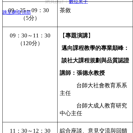
網頁設計：
數位果子
09
：
25
～
09
：
30
茶敘
跳至網頁頂部
（
5
分）
09
：
30
～
11
：
30
【
專題演講
】
（
120
分）
邁向課程教學的專業顛峰：
談社大課程規劃與品質認證
講師：張德永教授
台師大社會教育系系
主任
台師大成人教育研究
中心主任
11
：
30
～
12
：
30
綜合座談
、
意見交流與回饋