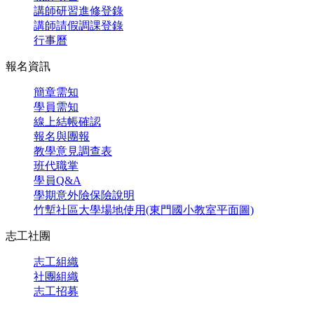
講師研習進修登錄
講師請假調課登錄
行事曆
報名資訊
簡章需知
學員需知
線上結帳確認
報名與團報
教學意見調查表
班代職掌
學員Q&A
學期意外險保險說明
竹塹社區大學場地使用(東門國小教室平面圖)
志工社團
志工組織
社團組織
志工招募