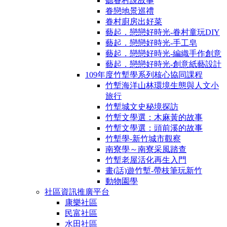
聽眷村說故事
眷戀地景巡禮
眷村廚房出好菜
藝起．戀戀好時光-眷村童玩DIY
藝起．戀戀好時光-手工皂
藝起．戀戀好時光-編織手作創意
藝起．戀戀好時光-創意紙藝設計
109年度竹塹學系列核心協同課程
竹塹海洋山林環境生態與人文小
旅行
竹塹城文史秘境探訪
竹塹文學選：木麻黃的故事
竹塹文學選：頭前溪的故事
竹塹學-新竹城市觀察
南寮學～南寮采風踏查
竹塹老屋活化再生入門
畫(話)遊竹塹-帶枝筆玩新竹
動物園學
社區資訊推廣平台
康樂社區
民富社區
水田社區