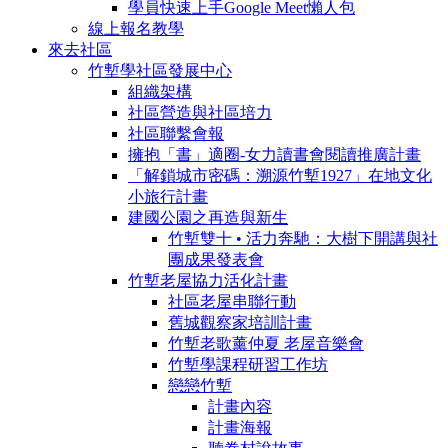
學員快速上手Google Meet懶人包
線上報名教學
來去社區
竹塹學社區發展中心
組織架構
社區營造與社區培力
社區聯繫會報
擁抱「書」適圈-女力讀書會閱讀推廣計畫
「解鎖城市密碼：溯源竹塹1927」在地文化
小旅行計畫
建國公園之再造與新生
竹塹雙十 • 活力奔馳： 大樹下開講與社
團成果發表會
竹塹老屋協力活化計畫
社區老屋串聯行動
舊城觀察家培訓計畫
竹塹老歌薰仲夏 老屋音樂會
竹塹學課程研習工作坊
戀戀竹塹
計畫內容
計畫海報