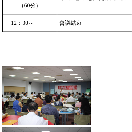
（
60
分）
12
：
30
～
會議結束