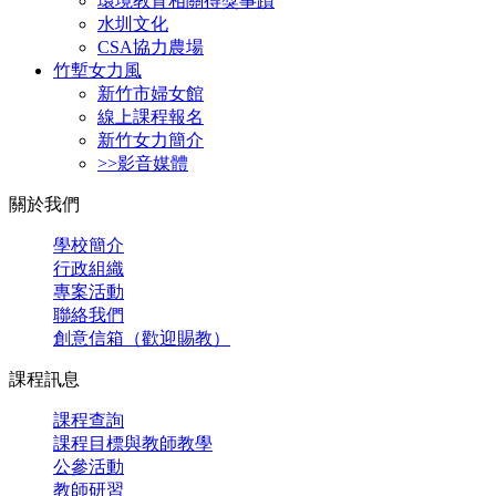
環境教育相關得獎事蹟
水圳文化
CSA協力農場
竹塹女力風
新竹市婦女館
線上課程報名
新竹女力簡介
>>影音媒體
關於我們
學校簡介
行政組織
專案活動
聯絡我們
創意信箱（歡迎賜教）
課程訊息
課程查詢
課程目標與教師教學
公參活動
教師研習