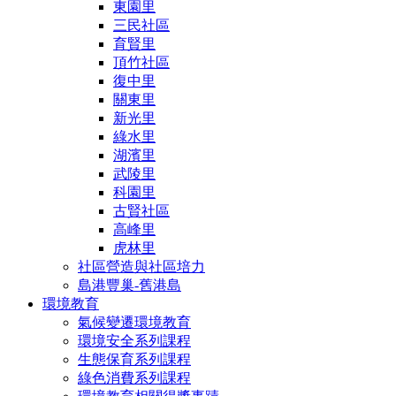
東園里
三民社區
育賢里
頂竹社區
復中里
關東里
新光里
綠水里
湖濱里
武陵里
科園里
古賢社區
高峰里
虎林里
社區營造與社區培力
島港豐巢-舊港島
環境教育
氣候變遷環境教育
環境安全系列課程
生態保育系列課程
綠色消費系列課程