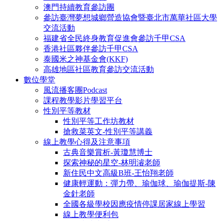
澳門持續教育參訪團
參訪臺灣夢想城鄉營造協會暨臺北市萬華社區大學
交流活動
福建省全民終身教育促進會參訪千甲CSA
香港社區夥伴參訪千甲CSA
泰國米之神基金會(KKF)
高雄地區社區教育參訪交流活動
數位學堂
風流播客團Podcast
課程教學影片學習平台
性別平等教材
性別平等工作坊教材
搶救菜英文-性別平等講義
線上教學心得及注意事項
古典音樂賞析-黃瓊慧博士
探索神秘的星空-林明濬老師
新住民中文高級B班-王怡翔老師
健康輕運動：彈力帶、瑜伽球、瑜伽提斯-陳
金針老師
全國各級學校因應疫情停課居家線上學習
線上教學便利包