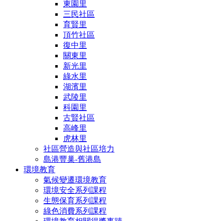
東園里
三民社區
育賢里
頂竹社區
復中里
關東里
新光里
綠水里
湖濱里
武陵里
科園里
古賢社區
高峰里
虎林里
社區營造與社區培力
島港豐巢-舊港島
環境教育
氣候變遷環境教育
環境安全系列課程
生態保育系列課程
綠色消費系列課程