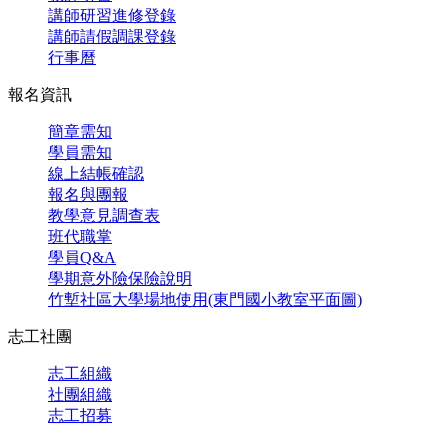
講師研習進修登錄
講師請假調課登錄
行事曆
報名資訊
簡章需知
學員需知
線上結帳確認
報名與團報
教學意見調查表
班代職掌
學員Q&A
學期意外險保險說明
竹塹社區大學場地使用(東門國小教室平面圖)
志工社團
志工組織
社團組織
志工招募