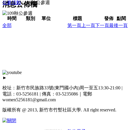
公參活動
/
109秋公參週
消息公佈欄
時間
類別
單位
標題
發佈
點閱
全部
第一頁
上一頁
下一頁
最後一頁
►
校址：新竹市民族路33號(東門國小內)周一至五13:30-21:00 |
電話：03-5256181 | 傳真：03-5235086｜電郵
women5256181@gmail.com
版權所有 @ 2013, 新竹市竹塹社區大學. All right reserved.