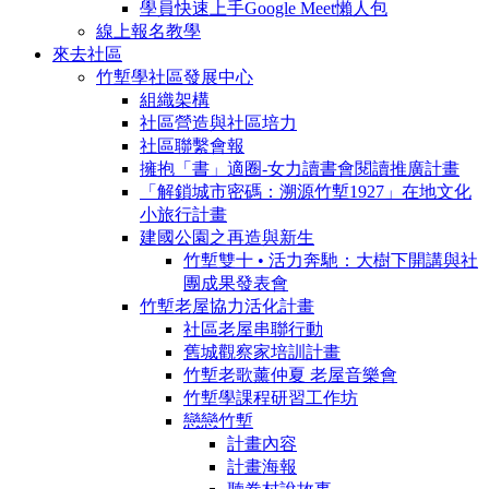
學員快速上手Google Meet懶人包
線上報名教學
來去社區
竹塹學社區發展中心
組織架構
社區營造與社區培力
社區聯繫會報
擁抱「書」適圈-女力讀書會閱讀推廣計畫
「解鎖城市密碼：溯源竹塹1927」在地文化
小旅行計畫
建國公園之再造與新生
竹塹雙十 • 活力奔馳： 大樹下開講與社
團成果發表會
竹塹老屋協力活化計畫
社區老屋串聯行動
舊城觀察家培訓計畫
竹塹老歌薰仲夏 老屋音樂會
竹塹學課程研習工作坊
戀戀竹塹
計畫內容
計畫海報