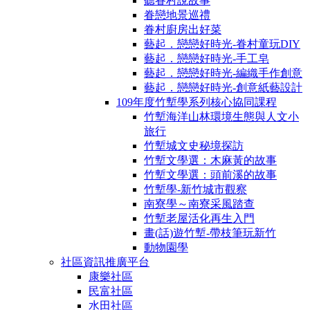
聽眷村說故事
眷戀地景巡禮
眷村廚房出好菜
藝起．戀戀好時光-眷村童玩DIY
藝起．戀戀好時光-手工皂
藝起．戀戀好時光-編織手作創意
藝起．戀戀好時光-創意紙藝設計
109年度竹塹學系列核心協同課程
竹塹海洋山林環境生態與人文小
旅行
竹塹城文史秘境探訪
竹塹文學選：木麻黃的故事
竹塹文學選：頭前溪的故事
竹塹學-新竹城市觀察
南寮學～南寮采風踏查
竹塹老屋活化再生入門
畫(話)遊竹塹-帶枝筆玩新竹
動物園學
社區資訊推廣平台
康樂社區
民富社區
水田社區