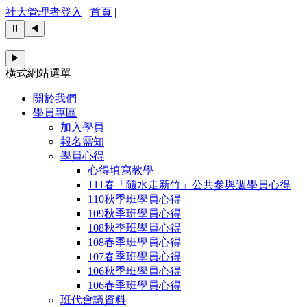
社大管理者登入
|
首頁
|
⏸
◀
▶
橫式網站選單
關於我們
學員專區
加入學員
報名需知
學員心得
心得填寫教學
111春「隨水走新竹」公共參與週學員心得
110秋季班學員心得
109秋季班學員心得
108秋季班學員心得
108春季班學員心得
107春季班學員心得
106秋季班學員心得
106春季班學員心得
班代會議資料