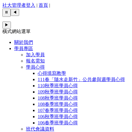
社大管理者登入
|
首頁
|
⏸
◀
▶
橫式網站選單
關於我們
學員專區
加入學員
報名需知
學員心得
心得填寫教學
111春「隨水走新竹」公共參與週學員心得
110秋季班學員心得
109秋季班學員心得
108秋季班學員心得
108春季班學員心得
107春季班學員心得
106秋季班學員心得
106春季班學員心得
班代會議資料